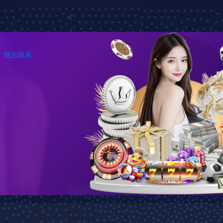
App下载
关于我们
体育头条
0万欧元领衔最低身价为600万欧元
神与好莱坞魅力
脱困境迎来新生
成因密切相关
五场激战
们热爱为他效力
轰下25分8篮板7助攻