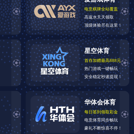
2026-07-28
2026-07-27
2026-07-26
2026-07-25
2026-07-24
2026-07-22
2026-07-22
2026-07-22
2026-07-21
2026-07-19
2026-07-19