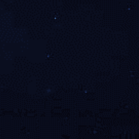
2026-06-13
2026-07-22
推荐平台