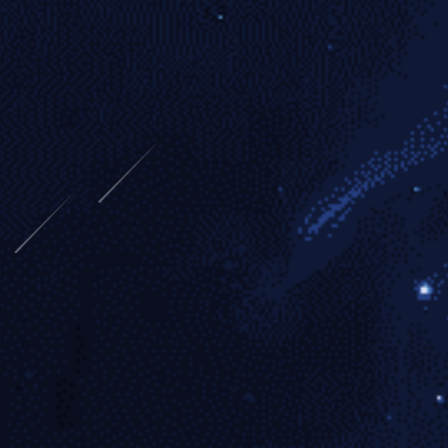
贾勒特阿伦今日表现低迷仅得3分系列赛场
凯恩欧冠67场打入51球仅次于范尼与梅西
米兰CEO弗拉尼倾向引进年轻低薪前锋而非3
CBA第33轮综述辽宁力克新疆四川遭遇33
文班亚马全能表现15投8中砍下19分15篮板
阿森纳与赖斯续约谈判启动球员将迎来薪资
乔约翰逊谈KD与詹姆斯：不同的打球方式与
杰弗森谈联盟门面传承断档现象25年来首次
斯普利特直言球队表现不佳需提升果断性绝
浓眉回忆与欧文合体之战：一瞬间让球迷忘
莱奥发表声明坚称与调查无关未涉案且无任