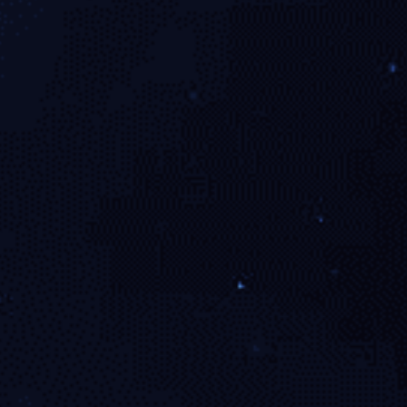
2026-06-18
2026-06-03
2026-07-11