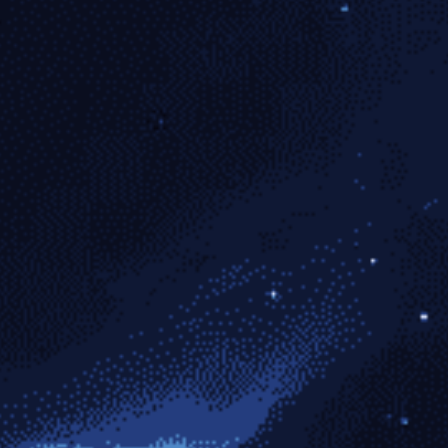
罗马队以280万欧元买断肖穆罗多夫本赛季土
阿德巴约称韦尔信任提升表现更加稳定展现
拉爵发起法律诉讼要求英国奥运明星归还价值
哈珀分享进攻秘诀：掌握节奏后无人能挡我
热刺女足官方宣布一线队守门员教练克里斯
巴萨关注拉什福德赛季末表现若表现出色将考
拜仁青训新星崭露头角四名小将入选客战勒
卡尼萨雷斯谈教练风格差异：对阵弗里克相
湖人新赛季表现对比肯纳德与文森特得分差
凯尔特人队史第27次夺得赛区冠军连续五年