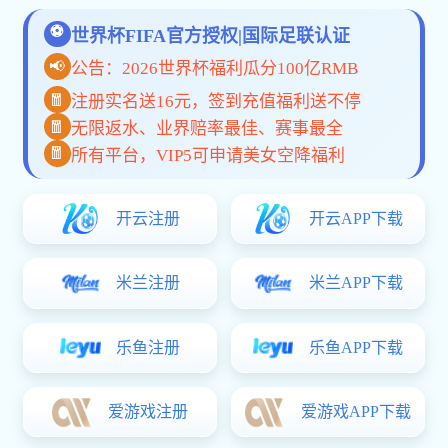
手机App
网页版
范德萨点评奥纳纳表现称其能力强
但稳定性不足偶有失误
2026-07-04 20:54
27 次阅读
首页
/
体育头条
范德萨对奥纳纳的点评引发了广泛关注，他认为尽管