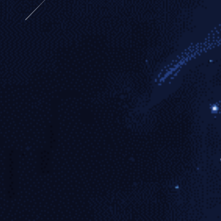
3、对球队的重要影响
拉比奥特加盟后，对于AC米兰来说，无
既可以担任防守型角色，又可以参与到进
他的存在使得其他队员能够发挥出最佳状
拉比奥特总能提供额外支持，让后防线感
此外，他与其他核心球员之间建立起来良
互扶持，使AC米兰在各项赛事中的竞争力
4、未来展望与期待
随着年龄增长，31岁的拉比奥特仍然具
升个人能力，为AC米兰创造更多荣誉。
未来几年内，如果保持健康并继续稳定发
许会帮助他在国家队层面获得更多机会，