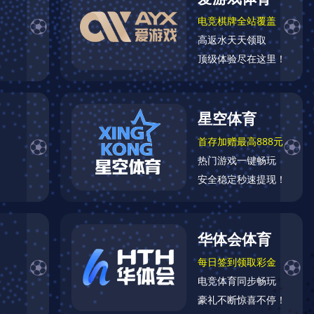
首页
/
体育头条
生日，并对他自加盟以来的出色表现进行了
。本文将从拉比奥特的职业生涯、加盟米兰
贡献。
业生涯早期，他曾效力于巴黎圣日耳曼，这段经历
的重要一员。