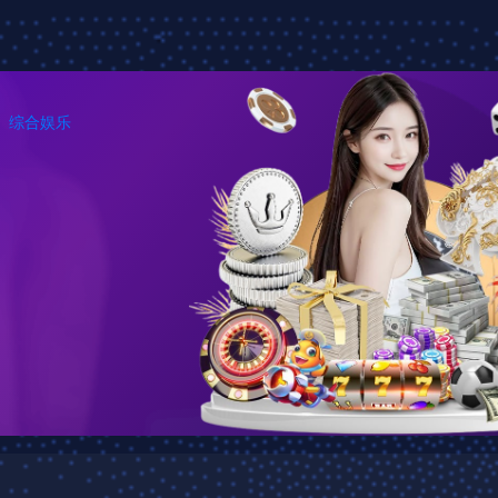
App下载
关于我们
体育头条
PP与网页版入口｜畅享全球体
盖足球、篮球、电竞等项目的赛事资讯与数据内容，
，聚焦热门体育内容， 助您轻松获取赛事动态，
手机App
网页版