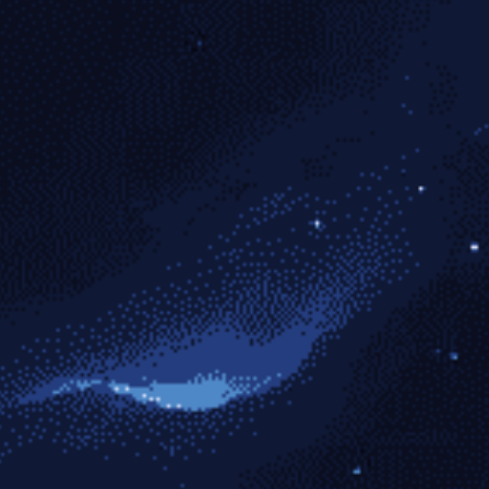
C罗曾说过：“我想要永远保持竞争力。”
而AC米兰也将受益于这些努力，一同迎接
总结：
综上所述，拉比奥特自加盟AC米兰以来
动员应具备的素质。正因如此，当俱乐部
随着时间推移，我们期待看到这位才华横
够再创佳绩，为我们带来更多精彩瞬间！
上一篇：