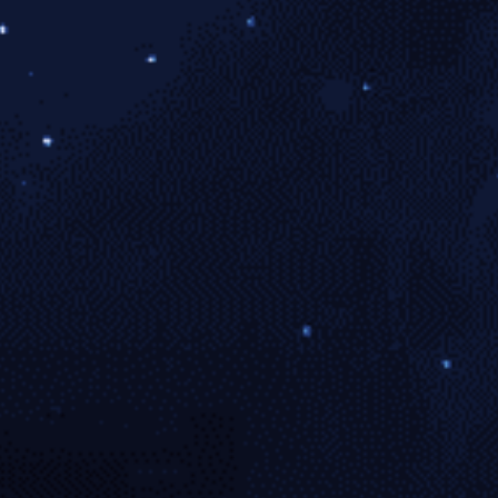
塔图姆自信发声称过去四五年是队…
相关推荐文章
字母哥与老里赛后亲密互动展
在最近的一场NBA比赛中，字母哥
2026-07-27
中国女足在2026亚洲杯半决
在2026亚洲杯半决赛中，中国女足
2026-07-24
詹姆斯称赞活塞整体实力坎宁
在最近的一场NBA比赛中，洛杉矶湖
2026-07-11